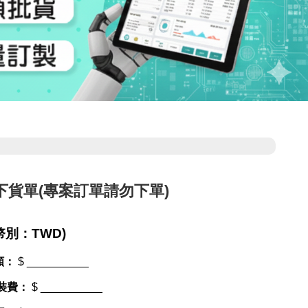
下貨單(專案訂單請勿下單)
幣別：TWD)
額：
$ __________
裝費：
$ __________