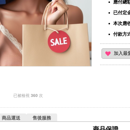
應付總
已付定
本次應
付款方
已被檢視
360
次
商品運送
售後服務
商品保證