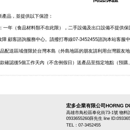
新產品，並提供以下保證：
期：一年（食品材料類不在此限），二手設備及出口設備不提供保
障 顧客諮詢服務中心。請撥打專線07-3452455諮詢本站客服
產品配送區域僅限於台灣本島（外島地區的朋友請利用台灣親友
收款確認後5個工作天內（不含例假日）送產品至指定地點（預購
宏多企業有限公司HORNG DUO 
高雄市鳥松區奉化街73-1號 物料詢問:09
0933655260薛先生 line ID:09336
TEL：07-3452455