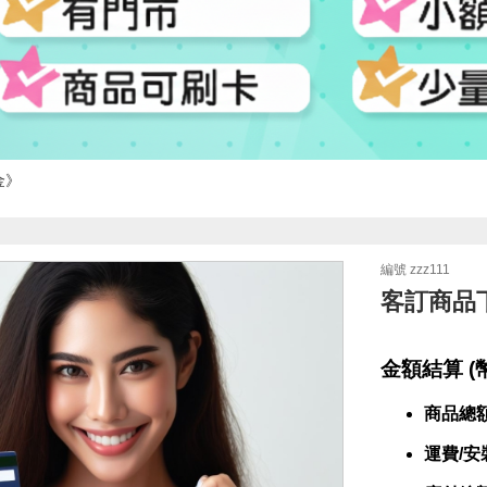
金
編號 zzz111
客訂商品
金額結算 (
商品總
運費/安