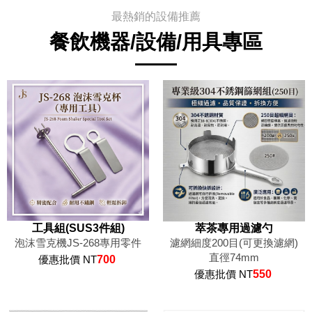
最熱銷的設備推薦
餐飲機器/設備/用具專區
工具組(SUS3件組)
萃茶專用過濾勺
泡沫雪克機JS-268專用零件
濾網細度200目(可更換濾網)
直徑74mm
優惠批價 NT
700
優惠批價 NT
550