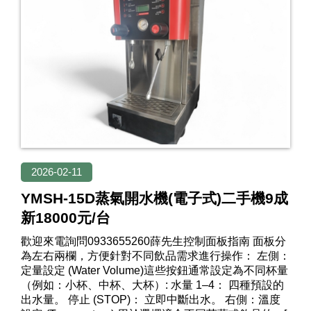
2026-02-11
YMSH-15D蒸氣開水機(電子式)二手機9成
新18000元/台
歡迎來電詢問0933655260薛先生控制面板指南 面板分
為左右兩欄，方便針對不同飲品需求進行操作： 左側：
定量設定 (Water Volume)這些按鈕通常設定為不同杯量
（例如：小杯、中杯、大杯）: 水量 1–4： 四種預設的
出水量。 停止 (STOP)： 立即中斷出水。 右側：溫度