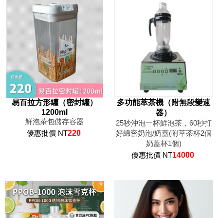
易百拉方形罐（密封罐）
多功能萃茶機（附無段變速
1200ml
器）
鮮泡茶包儲存容器
25秒沖泡一杯鮮泡茶，60秒打
優惠批價 NT
220
好綿密奶泡/奶蓋(附萃茶杯2個
奶蓋杯1個)
優惠批價 NT
14000