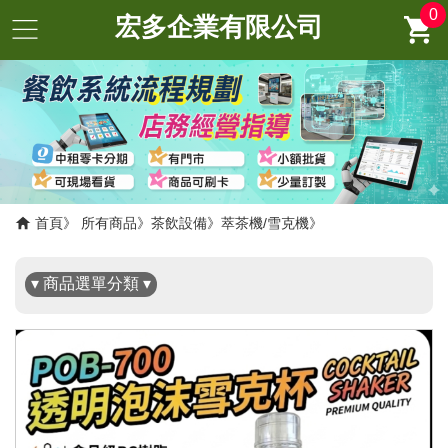
0
宏多企業有限公司
✖
首頁
所有商品
茶飲設備
萃茶機/雪克機
▾ 商品選單分類 ▾