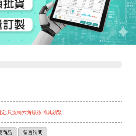
固定,只旋轉六角螺絲,將其鎖緊