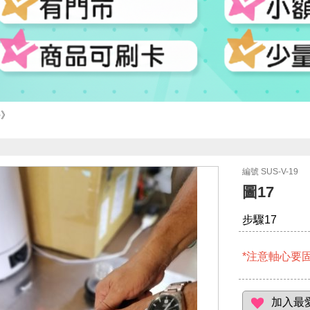
學
編號 SUS-V-19
圖17
步驟17
*注意軸心要