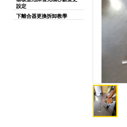
設定
下離合器更換拆卸教學