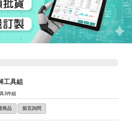
解工具組
具3件組