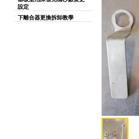
設定
下離合器更換拆卸教學