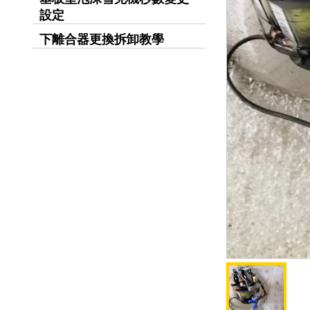
設定
下離合器更換拆卸教學