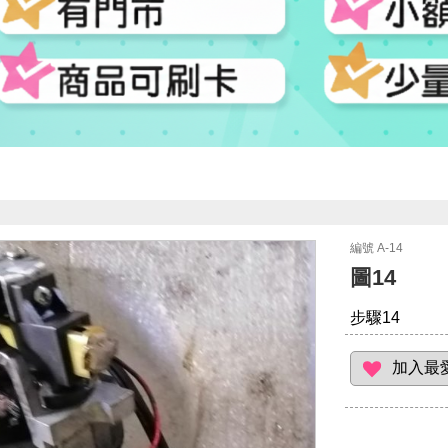
編號 A-14
圖14
步驟14