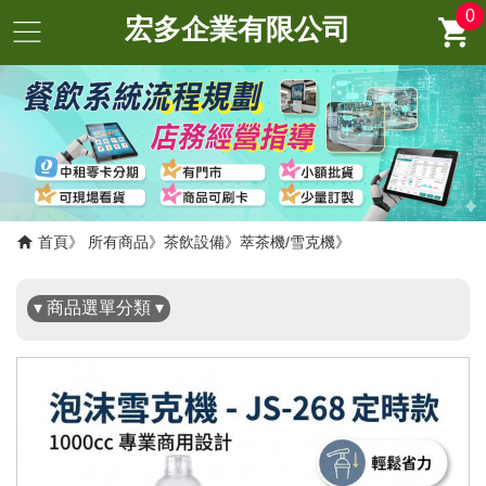
0
宏多企業有限公司
✖
首頁
所有商品
茶飲設備
萃茶機/雪克機
▾ 商品選單分類 ▾