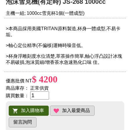
泡沫雪克機(有定時) JS-268 1000cc
主機一組; 1000cc雪克杯1個(一體成型)
>本商品採用美國TRITAN原料製造,杯身一體成型,不易卡
垢。
>軸心定位精準(不偏移)運轉時噪音低。
>杯身浮雕刻度水位清楚,萃茶操作簡單,軸心浮凸設計冰塊
不易破損,泡沫質細/增香茶水急速熟化口味 佳。
$ 4200
優惠批價 NT
商品庫存：
正常供貨
購買數量：