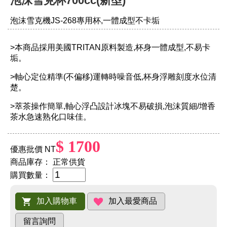
泡沫雪克杯700cc(新型)
泡沫雪克機JS-268專用杯,一體成型不卡垢
>本商品採用美國TRITAN原料製造,杯身一體成型,不易卡
垢。
>軸心定位精準(不偏移)運轉時噪音低,杯身浮雕刻度水位清
楚。
>萃茶操作簡單,軸心浮凸設計冰塊不易破損,泡沫質細/增香
茶水急速熟化口味佳。
$ 1700
優惠批價 NT
商品庫存：
正常供貨
購買數量：