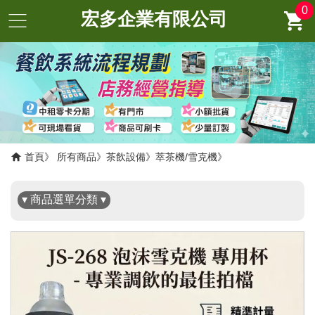
0
宏多企業有限公司
✖
首頁
所有商品
茶飲設備
萃茶機/雪克機
▾ 商品選單分類 ▾