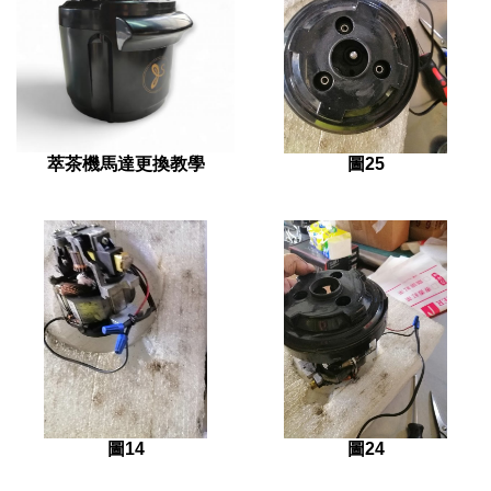
萃茶機馬達更換教學
圖25
圖14
圖24