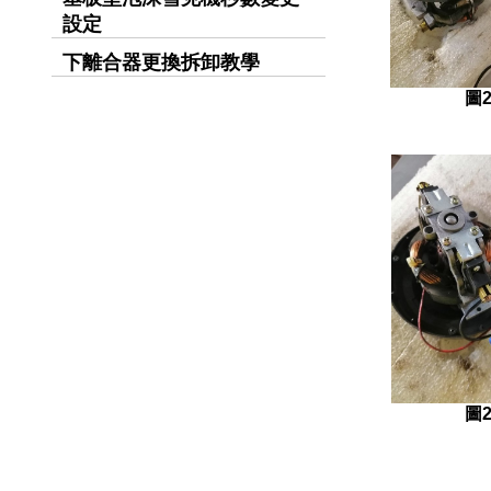
設定
下離合器更換拆卸教學
圖2
圖2