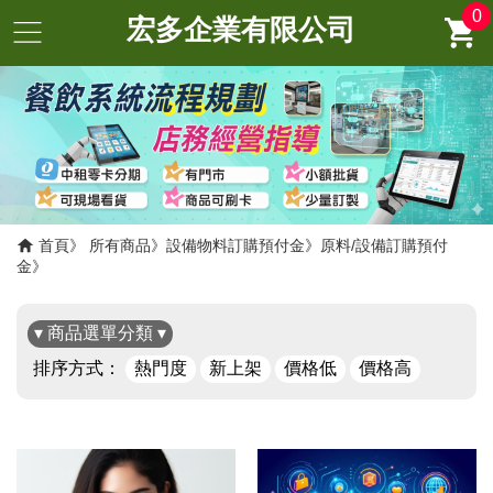
0
宏多企業有限公司
首頁
所有商品
設備物料訂購預付金
原料/設備訂購預付
金
▾ 商品選單分類 ▾
排序方式：
熱門度
新上架
價格低
價格高