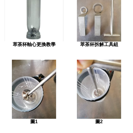
萃茶杯軸心更換教學
萃茶杯拆解工具組
圖1
圖2