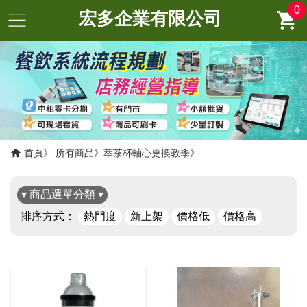
0
宏多企業有限公司
首頁
所有商品
萃茶杯軸心更換教學
▾ 商品選單分類 ▾
排序方式：
熱門度
新上架
價格低
價格高