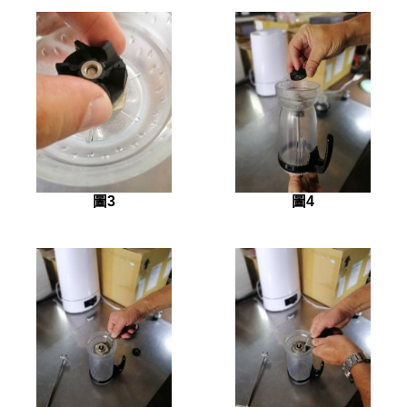
圖3
圖4