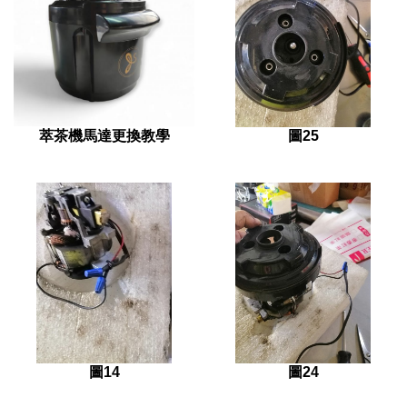
萃茶機馬達更換教學
圖25
圖14
圖24