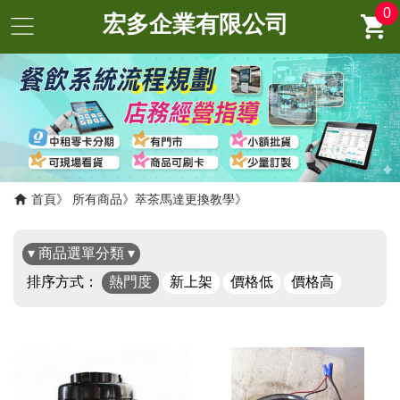
0
宏多企業有限公司
首頁
所有商品
萃茶馬達更換教學
▾ 商品選單分類 ▾
排序方式：
熱門度
新上架
價格低
價格高