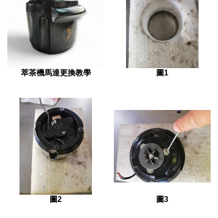
萃茶機馬達更換教學
圖1
圖2
圖3