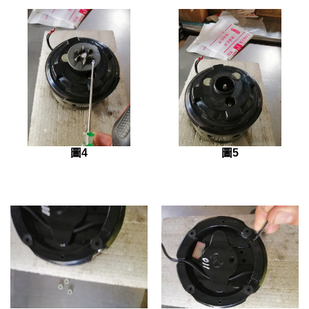
圖4
圖5