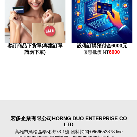
客訂商品下貨單(專案訂單
設備訂購預付金6000元
請勿下單)
優惠批價 NT
6000
宏多企業有限公司HORNG DUO ENTERPRISE CO
LTD
高雄市鳥松區奉化街73-1號 物料詢問:0966653878 line