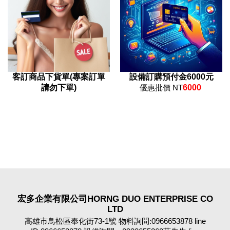
客訂商品下貨單(專案訂單
設備訂購預付金6000元
請勿下單)
優惠批價 NT
6000
宏多企業有限公司HORNG DUO ENTERPRISE CO
LTD
高雄市鳥松區奉化街73-1號 物料詢問:0966653878 line